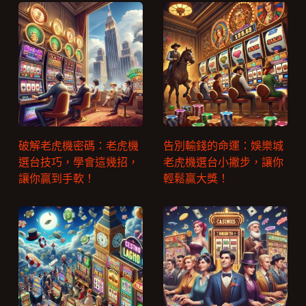
破解老虎機密碼：老虎機
告別輸錢的命運：娛樂城
選台技巧，學會這幾招，
老虎機選台小撇步，讓你
讓你贏到手軟！
輕鬆贏大獎！