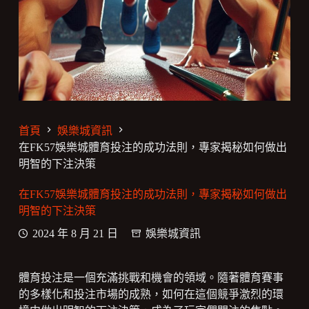
首頁
娛樂城資訊
在FK57娛樂城體育投注的成功法則，專家揭秘如何做出
明智的下注決策
在FK57娛樂城體育投注的成功法則，專家揭秘如何做出
明智的下注決策
2024 年 8 月 21 日
娛樂城資訊
體育投注是一個充滿挑戰和機會的領域。隨著體育賽事
的多樣化和投注市場的成熟，如何在這個競爭激烈的環