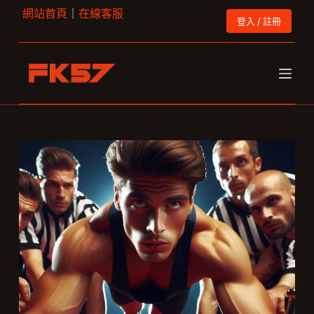
網站首頁
｜
在線客服
跳
登入 / 註冊
至
主
要
內
容