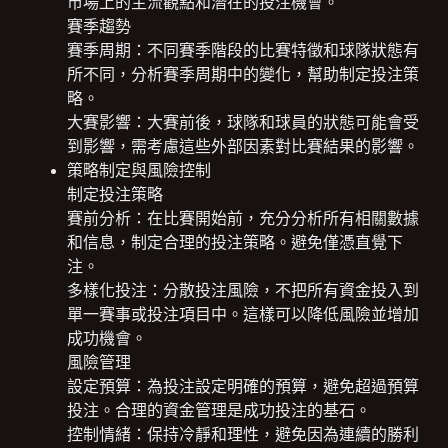
市場上的主流觀點和潛在的投注機會。
賽季趨勢
賽季周期：不同賽季階段的比賽特徵和球隊狀態有
所不同，分析賽季周期中的變化，幫助制定投注策
略。
大賽影響：大賽前後，球隊和球員的狀態可能會受
到影響，需考慮這些外部因素對比賽結果的影響。
策略制定與風險控制
制定投注策略
賽前分析：在比賽開始前，充分分析所有相關數據
和信息，制定合理的投注策略。避免僅憑直覺下
注。
多樣化投注：分散投注風險，不把所有資金投入到
單一賽事或投注項目中。這樣可以降低風險並增加
成功機會。
風險管理
設定預算：為投注設定明確的預算，避免超過預算
投注。合理的資金管理是成功投注的基石。
控制情緒：保持冷靜和理性，避免因為連續的勝利