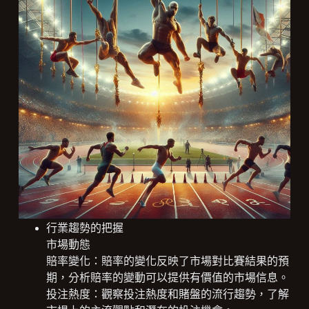
行業趨勢的把握
市場動態
賠率變化：賠率的變化反映了市場對比賽結果的預
期，分析賠率的變動可以提供有價值的市場信息。
投注熱度：觀察投注熱度和賭盤的流行趨勢，了解