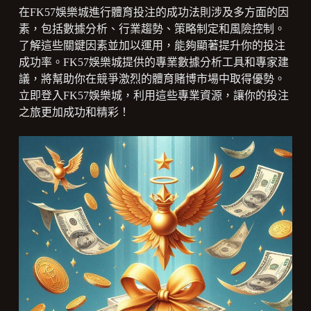
在FK57娛樂城進行體育投注的成功法則涉及多方面的因
素，包括數據分析、行業趨勢、策略制定和風險控制。
了解這些關鍵因素並加以運用，能夠顯著提升你的投注
成功率。FK57娛樂城提供的專業數據分析工具和專家建
議，將幫助你在競爭激烈的體育賭博市場中取得優勢。
立即登入FK57娛樂城，利用這些專業資源，讓你的投注
之旅更加成功和精彩！